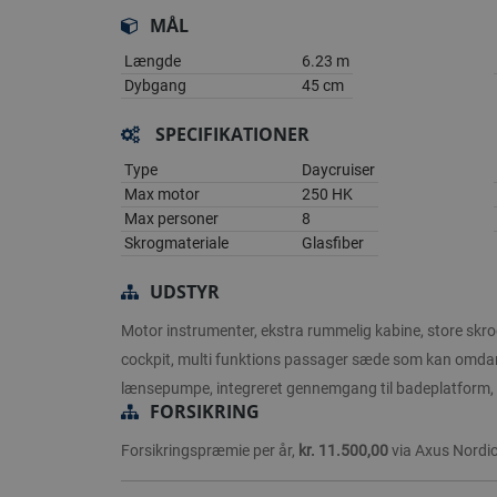
MÅL
Længde
6.23 m
Dybgang
45 cm
SPECIFIKATIONER
Type
Daycruiser
Max motor
250 HK
Max personer
8
Skrogmateriale
Glasfiber
UDSTYR
Motor instrumenter, ekstra rummelig kabine, store skro
cockpit, multi funktions passager sæde som kan omdann
lænsepumpe, integreret gennemgang til badeplatform,
FORSIKRING
Forsikringspræmie per år,
kr. 11.500,00
via Axus Nordi