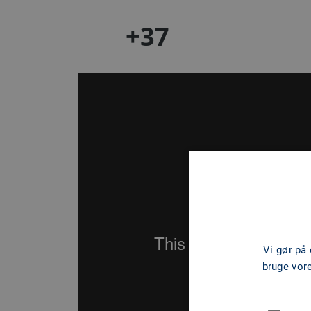
+37
Vi gør på
bruge vor