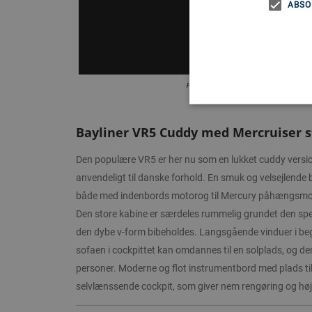
ABSO
Produktet kan være være vist med ekstrauds
Bayliner VR5 Cuddy med Mercruiser s
Den populære VR5 er her nu som en lukket cuddy versio
anvendeligt til danske forhold. En smuk og velsejlende
både med indenbords motorog til Mercury påhængsmo
Den store kabine er særdeles rummelig grundet den spe
den dybe v-form bibeholdes. Langsgående vinduer i begg
sofaen i cockpittet kan omdannes til en solplads, og de
personer. Moderne og flot instrumentbord med plads til 
selvlænssende cockpit, som giver nem rengøring og høj s