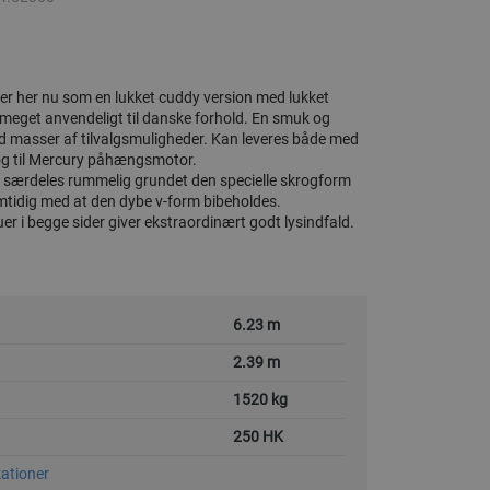
r her nu som en lukket cuddy version med lukket
r meget anvendeligt til danske forhold. En smuk og
d masser af tilvalgsmuligheder. Kan leveres både med
g til Mercury påhængsmotor.
r særdeles rummelig grundet den specielle skrogform
mtidig med at den dybe v-form bibeholdes.
 i begge sider giver ekstraordinært godt lysindfald.
6.23 m
2.39 m
1520 kg
250 HK
kationer