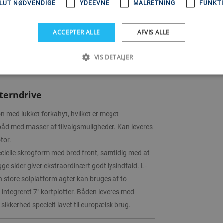
LUT NØDVENDIGE
YDEEVNE
MÅLRETNING
FUNKTI
ACCEPTER ALLE
AFVIS ALLE
VIS DETALJER
tyr og i forskellige modelvarianter.
terndrive
n med lukket forkahyt, hvilket er meget
 båd med masser af tilvalgsmuligheder. Kan leveres
tor.
cielle skrogform med bred front, samtidig med at
e sider giver ekstraordinært godt lysindfald. L-
n store solplatform agter kan bruges af to
integreret 7" kortplotter. Båden leveres med
ikkerhed specielt lavet til europæisk brug.