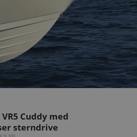
r VR5 Cuddy med
er sterndrive
U4.5L300