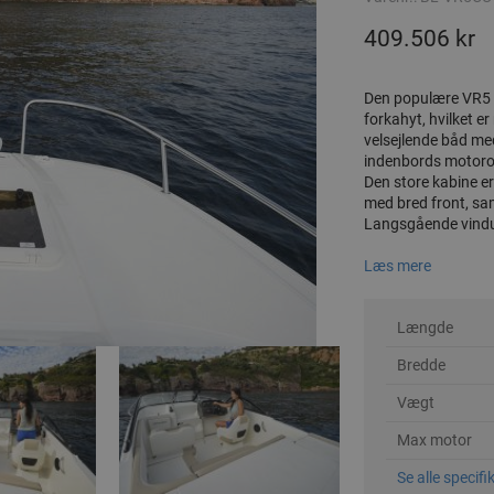
409.506 kr
Den populære VR5 e
forkahyt, hvilket e
velsejlende båd me
indenbords motoro
Den store kabine e
med bred front, sa
Langsgående vinduer
Læs mere
Længde
Bredde
Vægt
Max motor
Se alle specifi