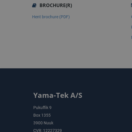
BROCHURE(R)
Hent brochure (PDF)
Yama-Tek A/S
Pukuffik 9
Box 1355
3900 Nuuk
CVR: 12227329