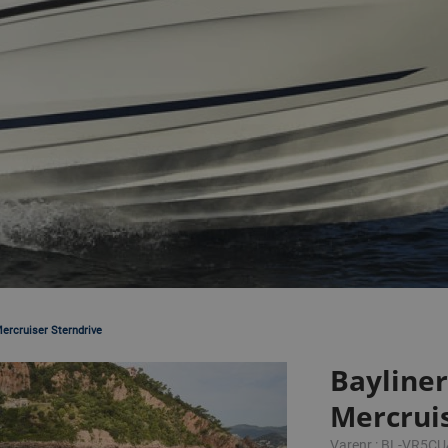
ercruiser Sterndrive
Bayline
Mercruis
Varenr.: BL-VR5C