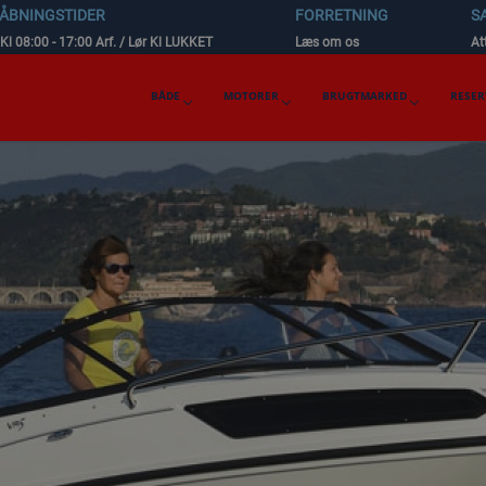
 ÅBNINGSTIDER
FORRETNING
S
 Kl 08:00 - 17:00 Arf. / Lør Kl LUKKET
Læs om os
Att
BÅDE
MOTORER
BRUGTMARKED
RESER