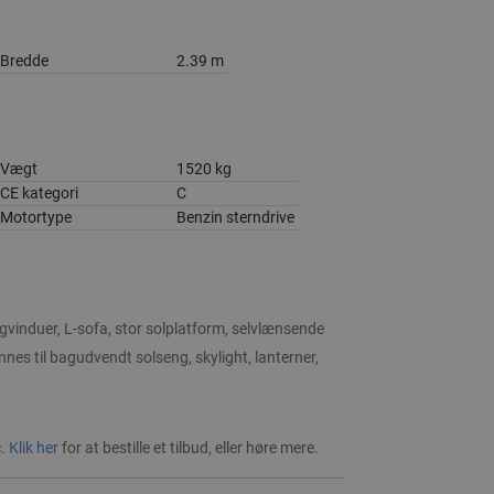
Bredde
2.39 m
Vægt
1520 kg
CE kategori
C
Motortype
Benzin sterndrive
gvinduer, L-sofa, stor solplatform, selvlænsende
es til bagudvendt solseng, skylight, lanterner,
c.
Klik her
for at bestille et tilbud, eller høre mere.