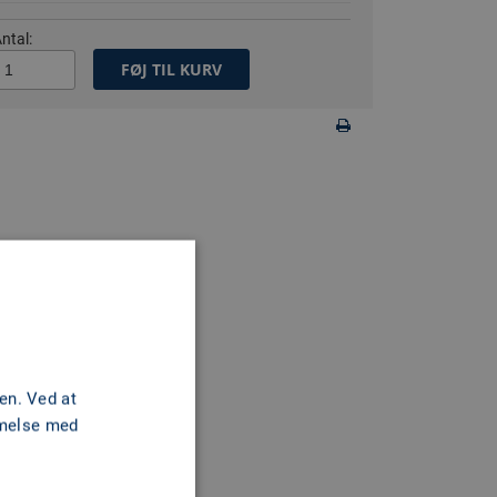
ntal:
FØJ TIL KURV
en. Ved at
mmelse med