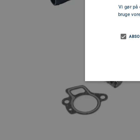
Vi gør på
bruge vor
ABSO