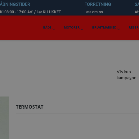
 ÅBNINGSTIDER
FORRETNING
S
 Kl 08:00 - 17:00 Arf. / Lør Kl LUKKET
Læs om os
Att
BÅDE
MOTORER
BRUGTMARKED
RESER
Vis kun
kampagne
TERMOSTAT