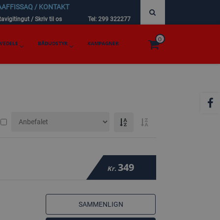
AAFFISSAQ / KONTAKT
avigitingut / Skriv til os
Tel: 299 322277
0
VEDELE
BÅDUDSTYR
KAMPAGNER
349
Kr.
SAMMENLIGN