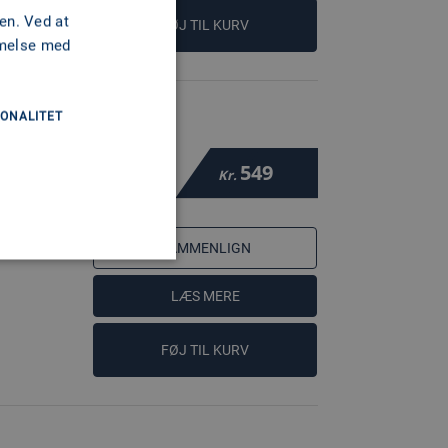
en. Ved at
FØJ TIL KURV
mmelse med
ONALITET
549
Kr.
SAMMENLIGN
LÆS MERE
FØJ TIL KURV