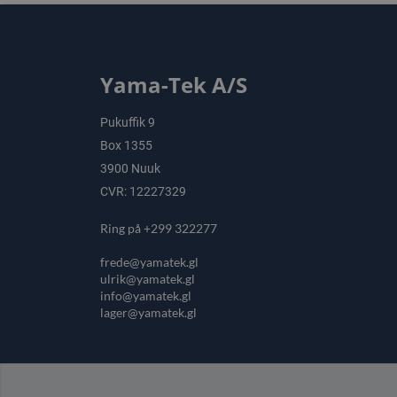
Yama-Tek A/S
Pukuffik 9
Box 1355
3900 Nuuk
CVR: 12227329
Ring på +299 322277
frede@yamatek.gl
ulrik@yamatek.gl
info@yamatek.gl
lager@yamatek.gl