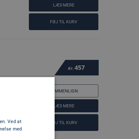
LÆS MERE
FØJ TIL KURV
457
Kr.
SAMMENLIGN
LÆS MERE
en. Ved at
FØJ TIL KURV
mmelse med