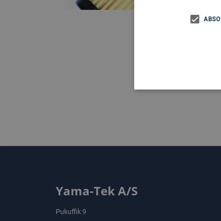
ABSO
Yama-Tek A/S
Pukuffik 9