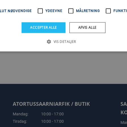
LUT NØDVENDIGE
YDEEVNE
MÅLRETNING
FUNKTI
ACCEPTER ALLE
AFVIS ALLE
1
VIS DETALJER
ATORTUSSAARNIARFIK / BUTIK
SA
K
Mandag:
10:00 - 17:00
Tirsdag:
10:00 - 17:00
Man