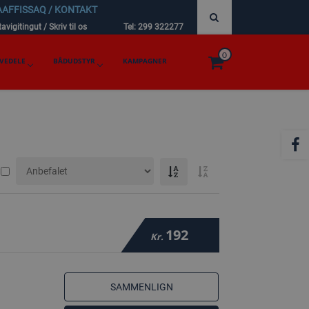
AAFFISSAQ / KONTAKT
avigitingut / Skriv til os
Tel: 299 322277
0
VEDELE
BÅDUDSTYR
KAMPAGNER
192
Kr.
SAMMENLIGN