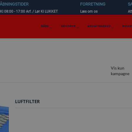
 ÅBNINGSTIDER
FORRETNING
S
 Kl 08:00 - 17:00 Arf. / Lør Kl LUKKET
Læs om os
Att
BÅDE
MOTORER
BRUGTMARKED
RESER
Vis kun
kampagne
LUFTFILTER