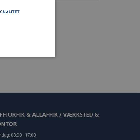
ONALITET
FFIORFIK & ALLAFFIK / VÆRKSTED &
ONTOR
dag: 08:00 - 17:00