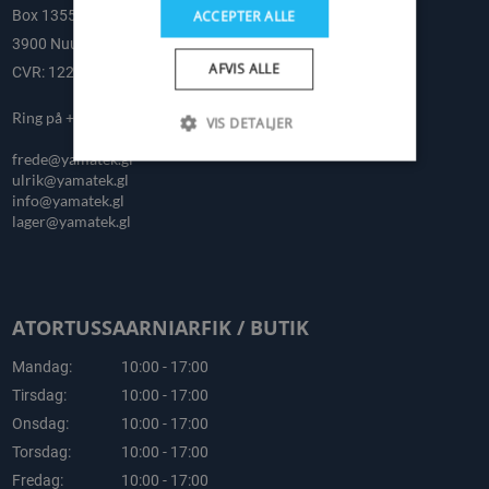
Box 1355
ACCEPTER ALLE
3900 Nuuk
AFVIS ALLE
CVR: 12227329
Ring på +299 322277
VIS DETALJER
frede@yamatek.gl
ulrik@yamatek.gl
info@yamatek.gl
lager@yamatek.gl
ATORTUSSAARNIARFIK / BUTIK
Mandag:
10:00 - 17:00
Tirsdag:
10:00 - 17:00
Onsdag:
10:00 - 17:00
Torsdag:
10:00 - 17:00
Fredag:
10:00 - 17:00