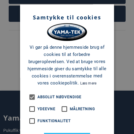
FØJ TIL KURV
Samtykke til cookies
Vi gør på denne hjemmeside brug af
1
cookies til at forbedre
brugeroplevelsen. Ved at bruge vores
hjemmeside giver du samtykke til alle
cookies i overensstemmelse med
vores cookiepolitik.
Læs mere
ABSOLUT NØDVENDIGE
YDEEVNE
MÅLRETNING
Yama-Tek A/S
FUNKTIONALITET
Pukuffik 9