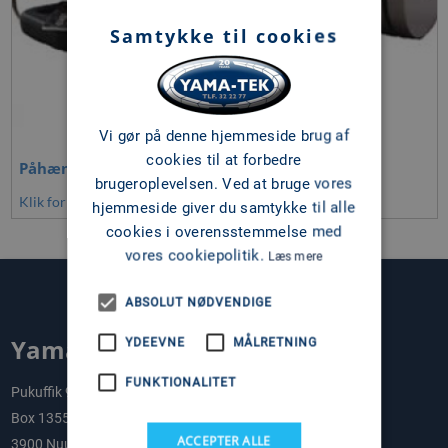
Samtykke til cookies
Vi gør på denne hjemmeside brug af
cookies til at forbedre
Påhængsmotor lås & styring
brugeroplevelsen. Ved at bruge vores
Klik for at se mere
hjemmeside giver du samtykke til alle
cookies i overensstemmelse med
vores cookiepolitik.
Læs mere
ABSOLUT NØDVENDIGE
Yama-Tek A/S
YDEEVNE
MÅLRETNING
FUNKTIONALITET
Pukuffik 9
Box 1355
ACCEPTER ALLE
3900 Nuuk