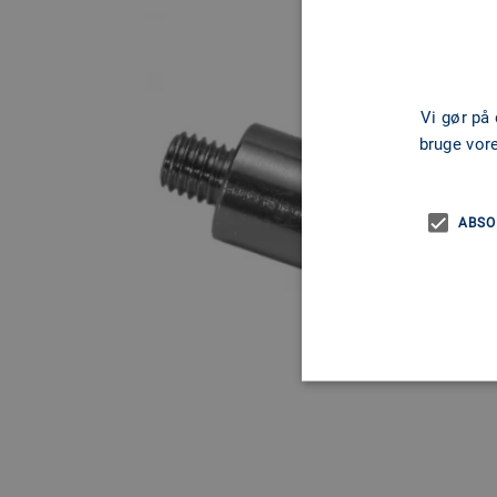
Vi gør på
bruge vor
ABSO