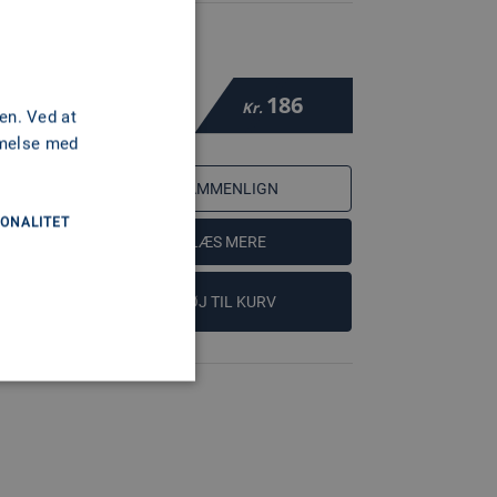
186
Kr.
en. Ved at
mmelse med
SAMMENLIGN
ONALITET
LÆS MERE
FØJ TIL KURV