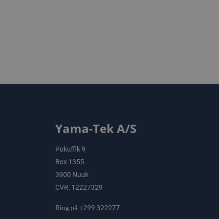
Yama-Tek A/S
Pukuffik 9
Box 1355
3900 Nuuk
CVR: 12227329
Ring på +299 322277