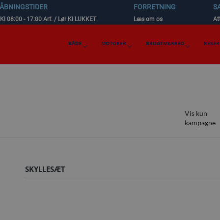
 ÅBNINGSTIDER
FORRETNING
S
 Kl 08:00 - 17:00 Arf. / Lør Kl LUKKET
Læs om os
Att
BÅDE
MOTORER
BRUGTMARKED
RESER
Vis kun
kampagne
SKYLLESÆT