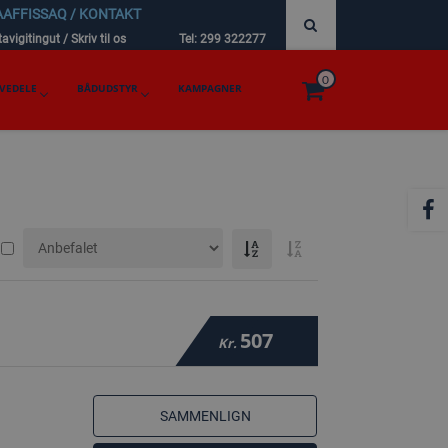
AAFFISSAQ / KONTAKT
avigitingut / Skriv til os
Tel: 299 322277
0
VEDELE
BÅDUDSTYR
KAMPAGNER
507
Kr.
SAMMENLIGN