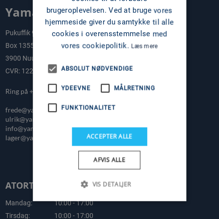
Yama-Tek A/S
brugeroplevelsen. Ved at bruge vores
hjemmeside giver du samtykke til alle
Pukuffik 9
cookies i overensstemmelse med
vores cookiepolitik.
Box 1355
Læs mere
3900 Nuuk
ABSOLUT NØDVENDIGE
CVR: 12227329
YDEEVNE
MÅLRETNING
Ring på +299 322277
FUNKTIONALITET
frede@yamatek.gl
ulrik@yamatek.gl
info@yamatek.gl
ACCEPTER ALLE
lager@yamatek.gl
AFVIS ALLE
ATORTUSSAARNIARFIK / BUTIK
VIS DETALJER
Mandag:
10:00 - 17:00
Tirsdag:
10:00 - 17:00